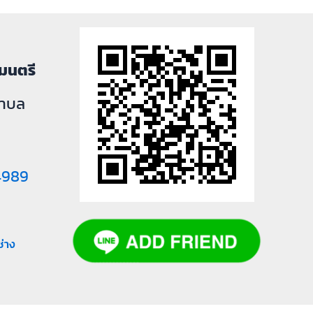
มนตรี
 ตำบล
4989
่าง