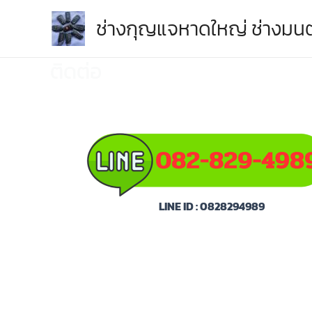
Skip
ช่างกุญแจหาดใหญ่ ช่างมนต
to
content
ต
ด
ต
อ
LINE ID : 0828294989